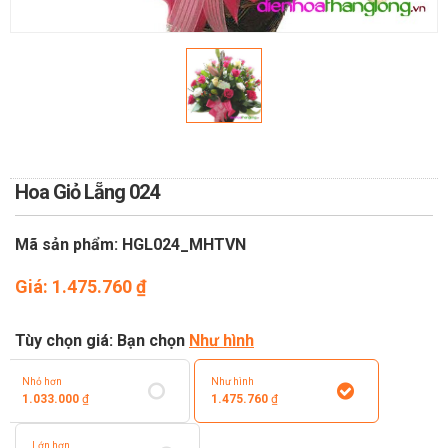
TOÁN
DỊCH VỤ ĐIỆN HOA TRỰC
TUYẾN TẠI HÀ NỘI
Hoa Giỏ Lẵng 024
Mã sản phẩm: HGL024_MHTVN
Giá:
1.475.760
₫
Tùy chọn giá: Bạn chọn
Như hình
Nhỏ hơn
Như hình
1.033.000
₫
1.475.760
₫
Lớn hơn