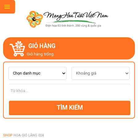
GIỎ HÀNG
GIỚI THIỆU
Giỏ hàng trống.
LIÊN HỆ
MẪU HOA MỚI
TÌM KIẾM
CHỦ ĐỀ
KIỂU DÁNG
SHOP
HOA GIỎ LẴNG 024