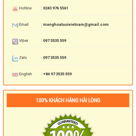
Hotline
: 0243 976 5561
Email
: manghoatuoivietnam@gmail.com
Viber
: 097 3535 559
Zalo
: 097 3535 559
English
: +84 97 3535 559
100% KHÁCH HÀNG HÀI LÒNG