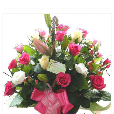
LOẠI HOA
MÀU SẮC
HOA CƯỚI
QUÀ TẶNG
QUÀ TẾT 2026
HƯỚNG DẪN MUA HÀNG
DỊCH VỤ GỬI ĐIỆN HOA VỀ
VIỆT NAM
PHƯƠNG THỨC THANH