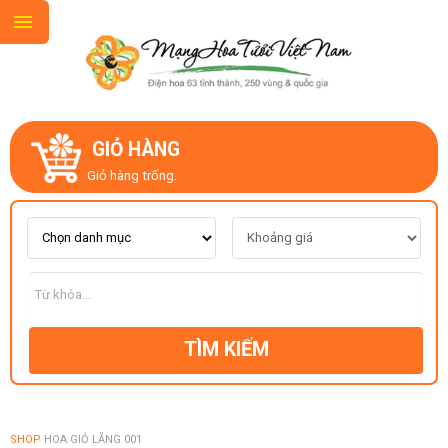
GIỎ HÀNG
GIỚI THIỆU
Giỏ hàng trống.
LIÊN HỆ
MẪU HOA MỚI
TÌM KIẾM
CHỦ ĐỀ
KIỂU DÁNG
SHOP
HOA GIỎ LẴNG 001