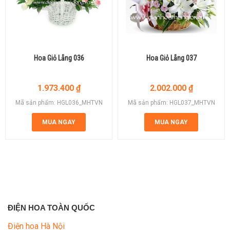
Hoa Giỏ Lẵng 036
Hoa Giỏ Lẵng 037
1.973.400
₫
2.002.000
₫
Mã sản phẩm: HGL036_MHTVN
Mã sản phẩm: HGL037_MHTVN
MUA NGAY
MUA NGAY
ĐIỆN HOA TOÀN QUỐC
Điện hoa Hà Nội