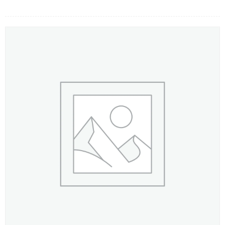
LOẠI HOA
MÀU SẮC
HOA CƯỚI
QUÀ TẶNG
QUÀ TẾT 2026
HƯỚNG DẪN MUA HÀNG
DỊCH VỤ GỬI ĐIỆN HOA VỀ
VIỆT NAM
PHƯƠNG THỨC THANH