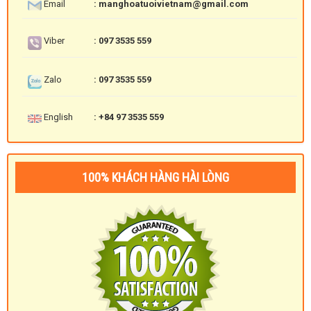
Email
: manghoatuoivietnam@gmail.com
Viber
: 097 3535 559
Zalo
: 097 3535 559
English
: +84 97 3535 559
100% KHÁCH HÀNG HÀI LÒNG