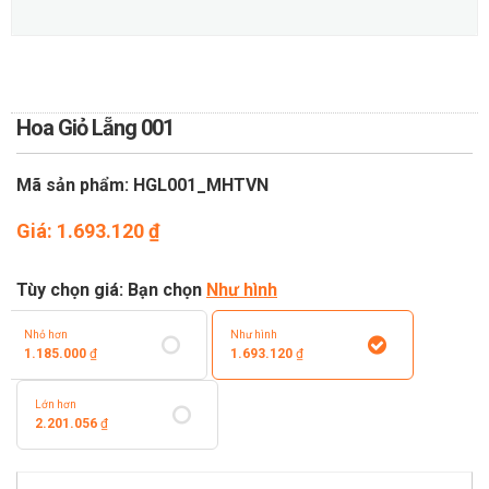
TOÁN
DỊCH VỤ ĐIỆN HOA TRỰC
TUYẾN TẠI HÀ NỘI
Hoa Giỏ Lẵng 001
Mã sản phẩm: HGL001_MHTVN
Giá:
1.693.120
₫
Tùy chọn giá: Bạn chọn
Như hình
Nhỏ hơn
Như hình
1.185.000
₫
1.693.120
₫
Lớn hơn
2.201.056
₫