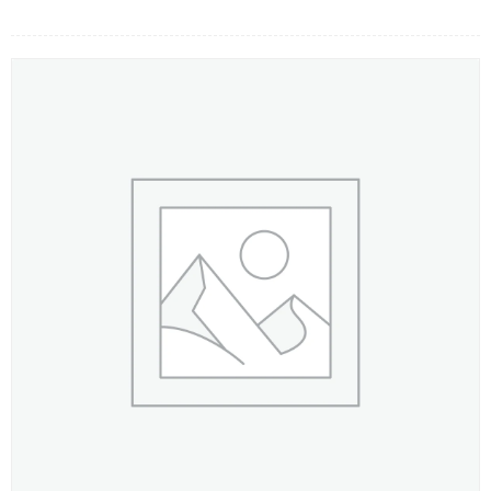
LOẠI HOA
MÀU SẮC
HOA CƯỚI
QUÀ TẶNG
QUÀ TẾT 2026
HƯỚNG DẪN MUA HÀNG
DỊCH VỤ GỬI ĐIỆN HOA VỀ
VIỆT NAM
PHƯƠNG THỨC THANH