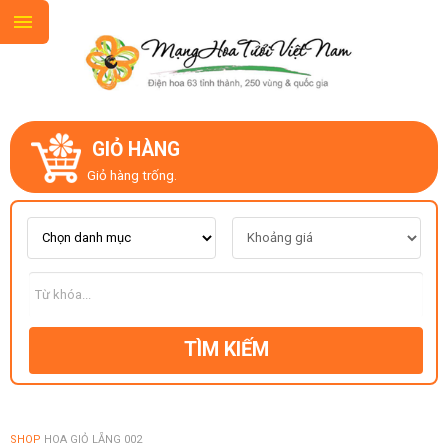
GIỎ HÀNG
GIỚI THIỆU
Giỏ hàng trống.
LIÊN HỆ
MẪU HOA MỚI
TÌM KIẾM
CHỦ ĐỀ
KIỂU DÁNG
SHOP
HOA GIỎ LẴNG 002