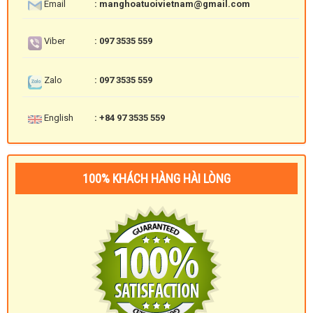
Email
: manghoatuoivietnam@gmail.com
Viber
: 097 3535 559
Zalo
: 097 3535 559
English
: +84 97 3535 559
100% KHÁCH HÀNG HÀI LÒNG