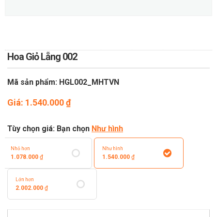
TOÁN
DỊCH VỤ ĐIỆN HOA TRỰC
TUYẾN TẠI HÀ NỘI
Hoa Giỏ Lẵng 002
Mã sản phẩm: HGL002_MHTVN
Giá:
1.540.000
₫
Tùy chọn giá: Bạn chọn
Như hình
Nhỏ hơn
Như hình
1.078.000
₫
1.540.000
₫
Lớn hơn
2.002.000
₫