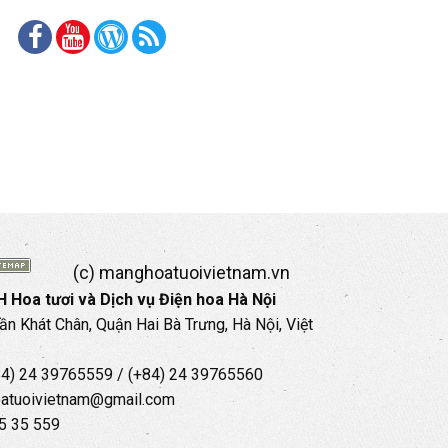
(c) manghoatuoivietnam.vn
 Hoa tươi và Dịch vụ Điện hoa Hà Nội
rần Khát Chân, Quận Hai Bà Trưng, Hà Nội, Việt
+84) 24 39765559 / (+84) 24 39765560
oatuoivietnam@gmail.com
35 35 559