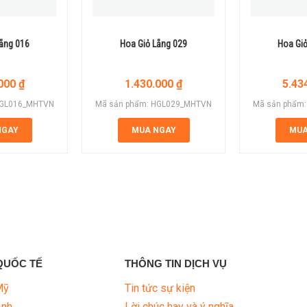
Lẵng 016
Hoa Giỏ Lẵng 029
Hoa Giỏ
.000
₫
1.430.000
₫
5.43
HGL016_MHTVN
Mã sản phẩm: HGL029_MHTVN
Mã sản phẩm
NGAY
MUA NGAY
MUA
QUỐC TẾ
THÔNG TIN DỊCH VỤ
Mỹ
Tin tức sự kiện
Anh
Lời chúc hay và ý nghĩa