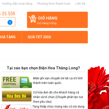
Hướng dẫn mua hàng
Phương thức thanh toán
Liên hệ
5 35 559
GIỎ HÀNG
Giỏ hàng trống.
QUÀ TẶNG
QUÀ TẾT 2026
Tại sao bạn chọn Điện Hoa Thăng Long?
Miễn phí vận chuyển tới tất cả 63 tỉnh
thành trên toàn quốc.
Có hóa đơn đỏ cho khách hàng cá
nhân và tổ chức (Chuyển phát tận nơi
theo yêu cầu)
Tặng thiếp chúc mừng nếu có nội dung