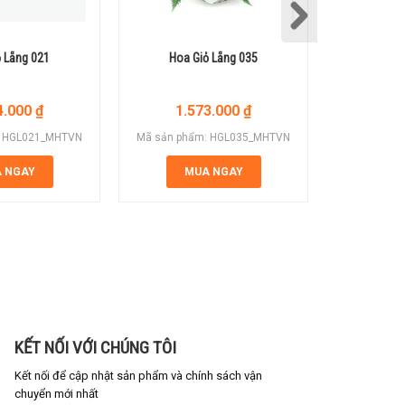
 Lẵng 021
Hoa Giỏ Lẵng 035
Hoa G
4.000
₫
1.573.000
₫
1.
: HGL021_MHTVN
Mã sản phẩm: HGL035_MHTVN
Mã sản ph
 NGAY
MUA NGAY
M
KẾT NỐI VỚI CHÚNG TÔI
Kết nối để cập nhật sản phẩm và chính sách vận
chuyển mới nhất