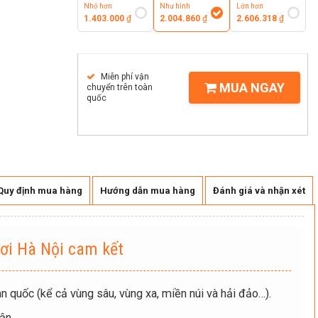
Nhỏ hơn
Như hình
Lớn hơn
1.403.000
₫
2.004.860
₫
2.606.318
₫
Miễn phí vận
MUA NGAY
chuyển trên toàn
quốc
Quy định mua hàng
Hướng dẫn mua hàng
Đánh giá và nhận xét
ơi Hà Nội cam kết
n quốc (kể cả vùng sâu, vùng xa, miền núi và hải đảo…).
ận.