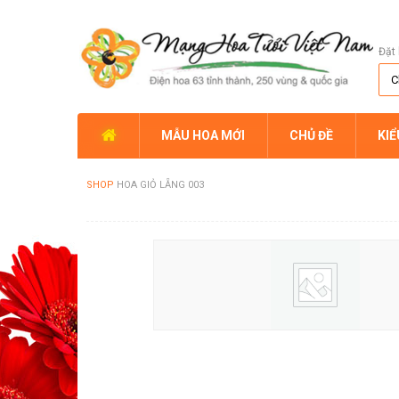
Đặt 
MẪU HOA MỚI
CHỦ ĐỀ
KI
SHOP
HOA GIỎ LẴNG 003