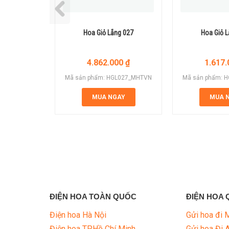
Hoa Giỏ Lẵng 027
Hoa Giỏ 
4.862.000
₫
1.617
Mã sản phẩm: HGL027_MHTVN
Mã sản phẩm: 
MUA NGAY
MUA 
ĐIỆN HOA TOÀN QUỐC
ĐIỆN HOA 
Điện hoa Hà Nội
Gửi hoa đi 
Điện hoa TP.Hồ Chí Minh
Gửi hoa Đi 