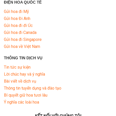
ĐIỆN HOA QUỐC TẾ
Gửi hoa đi Mỹ
HƯỚNG DẪN MUA HÀNG
Gửi hoa Đi Anh
Gửi hoa đi đi Úc
DỊCH VỤ GỬI ĐIỆN HOA VỀ
Gửi hoa đi Canada
VIỆT NAM
Gửi hoa đi Singapore
PHƯƠNG THỨC THANH
Gửi hoa về Việt Nam
TOÁN
THÔNG TIN DỊCH VỤ
DỊCH VỤ ĐIỆN HOA TRỰC
Tin tức sự kiện
TUYẾN TẠI HÀ NỘI
Lời chúc hay và ý nghĩa
Bài viết về dịch vụ
Thông tin tuyển dụng và đào tạo
Bí quyết giữ hoa tươi lâu
Ý nghĩa các loài hoa