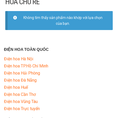
HOA CHÚ RỂ
LOẠI HOA
MÀU SẮC
Không tìm thấy sản phẩm nào khớp với lựa chọn
của bạn.
HOA CƯỚI
Hoa cô dâu
ĐIỆN HOA TOÀN QUỐC
Xe hoa
Điện hoa Hà Nội
Hoa chú rể
Điện hoa TP.Hồ Chí Minh
Điện hoa Hải Phòng
Cổng hoa
Điện hoa Đà Nẵng
Điện hoa Huế
QUÀ TẶNG
Điện hoa Cần Thơ
Điện hoa Vũng Tàu
QUÀ TẾT 2026
Điện hoa Trực tuyến