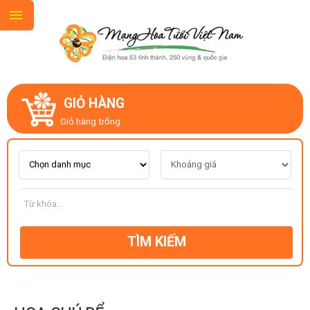
GIỎ HÀNG
GIỚI THIỆU
Giỏ hàng trống.
LIÊN HỆ
MẪU HOA MỚI
TÌM KIẾM
CHỦ ĐỀ
KIỂU DÁNG