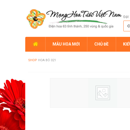
Đặt 
MẪU HOA MỚI
CHỦ ĐỀ
KI
SHOP
HOA BÓ 021