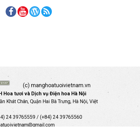
(c) manghoatuoivietnam.vn
 Hoa tươi và Dịch vụ Điện hoa Hà Nội
rần Khát Chân, Quận Hai Bà Trưng, Hà Nội, Việt
+84) 24 39765559 / (+84) 24 39765560
oatuoivietnam@gmail.com
35 35 559