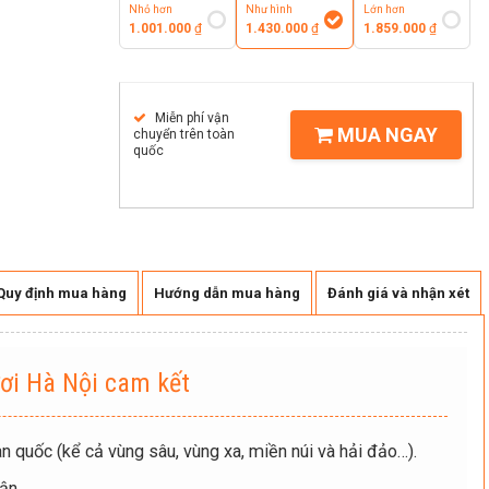
Nhỏ hơn
Như hình
Lớn hơn
1.001.000
₫
1.430.000
₫
1.859.000
₫
Miễn phí vận
MUA NGAY
chuyển trên toàn
quốc
Quy định mua hàng
Hướng dẫn mua hàng
Đánh giá và nhận xét
ơi Hà Nội cam kết
n quốc (kể cả vùng sâu, vùng xa, miền núi và hải đảo…).
ận.