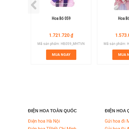
Hoa Bó 059
Hoa B
1.721.720
₫
1.573
Mã sản phẩm: HB059_MHTVN
Mã sản phẩm:
MUA NGAY
MUA 
ĐIỆN HOA TOÀN QUỐC
ĐIỆN HOA 
Điện hoa Hà Nội
Gửi hoa đi 
Điện hoa TP.Hồ Chí Minh
Gửi hoa Đi 