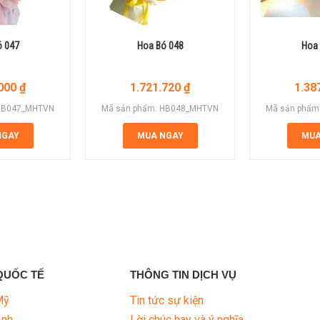
ó 047
Hoa Bó 048
Hoa 
.000
₫
1.721.720
₫
1.38
 HB047_MHTVN
Mã sản phẩm: HB048_MHTVN
Mã sản phẩm
NGAY
MUA NGAY
MUA
QUỐC TẾ
THÔNG TIN DỊCH VỤ
Mỹ
Tin tức sự kiện
Anh
Lời chúc hay và ý nghĩa