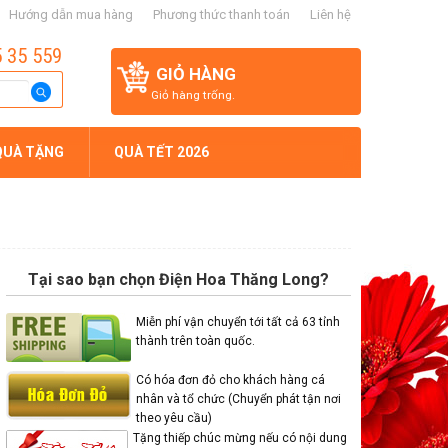
Hướng dẫn mua hàng
Phương thức thanh toán
Liên hệ
5 35 559
GIỎ HÀNG
Giỏ hàng trống.
QUÀ TẶNG
QUÀ TẾT 2026
Tại sao bạn chọn Điện Hoa Thăng Long?
Miễn phí vận chuyển tới tất cả 63 tỉnh
thành trên toàn quốc.
Có hóa đơn đỏ cho khách hàng cá
nhân và tổ chức (Chuyển phát tận nơi
theo yêu cầu)
Tặng thiếp chúc mừng nếu có nội dung