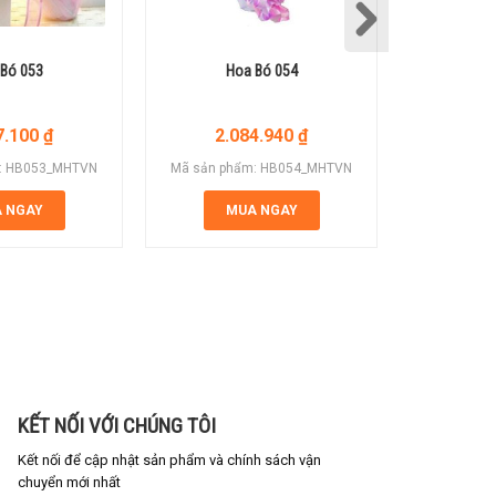
Bó 053
Hoa Bó 054
Ho
7.100
₫
2.084.940
₫
1.
: HB053_MHTVN
Mã sản phẩm: HB054_MHTVN
Mã sản ph
 NGAY
MUA NGAY
M
KẾT NỐI VỚI CHÚNG TÔI
Kết nối để cập nhật sản phẩm và chính sách vận
chuyển mới nhất