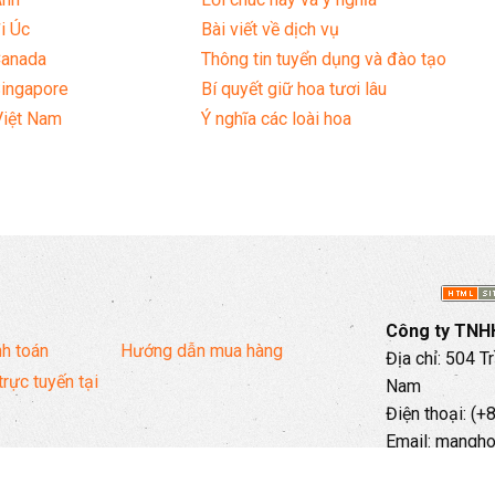
i Úc
Bài viết về dịch vụ
Canada
Thông tin tuyển dụng và đào tạo
Singapore
Bí quyết giữ hoa tươi lâu
Việt Nam
Ý nghĩa các loài hoa
Công ty TNHH
h toán
Hướng dẫn mua hàng
Địa chỉ: 504 T
trực tuyến tại
Nam
Điện thoại: (
Email: mangh
Hotline: 097 