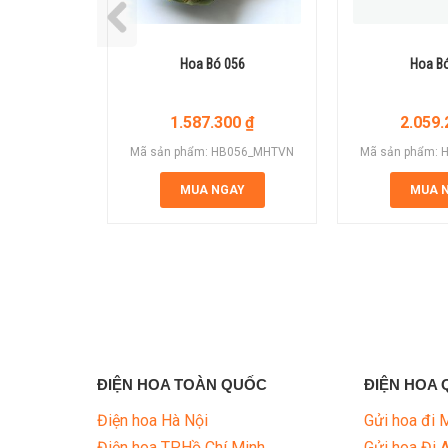
Hoa Bó 056
Hoa B
1.587.300
₫
2.059
Mã sản phẩm: HB056_MHTVN
Mã sản phẩm:
MUA NGAY
MUA 
ĐIỆN HOA TOÀN QUỐC
ĐIỆN HOA 
Điện hoa Hà Nội
Gửi hoa đi 
Điện hoa TP.Hồ Chí Minh
Gửi hoa Đi 