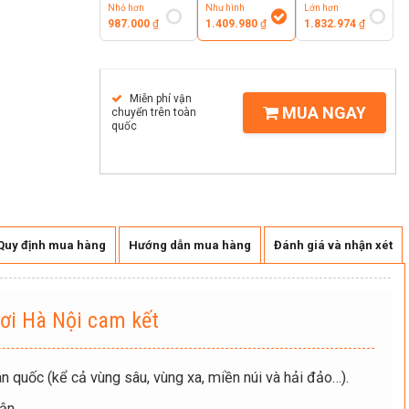
Nhỏ hơn
Như hình
Lớn hơn
987.000
₫
1.409.980
₫
1.832.974
₫
Miễn phí vận
MUA NGAY
chuyển trên toàn
quốc
Quy định mua hàng
Hướng dẫn mua hàng
Đánh giá và nhận xét
ơi Hà Nội cam kết
n quốc (kể cả vùng sâu, vùng xa, miền núi và hải đảo…).
ận.