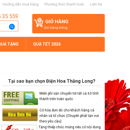
Hướng dẫn mua hàng
Phương thức thanh toán
Liên hệ
5 35 559
GIỎ HÀNG
Giỏ hàng trống.
QUÀ TẶNG
QUÀ TẾT 2026
Tại sao bạn chọn Điện Hoa Thăng Long?
Miễn phí vận chuyển tới tất cả 63 tỉnh
thành trên toàn quốc.
Có hóa đơn đỏ cho khách hàng cá
nhân và tổ chức (Chuyển phát tận nơi
theo yêu cầu)
Tặng thiếp chúc mừng nếu có nội dung