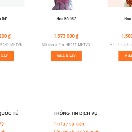
ó 041
Hoa Bó 037
Hoa 
.200
₫
1.573.000
₫
1.58
 HB041_MHTVN
Mã sản phẩm: HB037_MHTVN
Mã sản phẩm
NGAY
MUA NGAY
MUA
QUỐC TẾ
THÔNG TIN DỊCH VỤ
Mỹ
Tin tức sự kiện
Anh
Lời chúc hay và ý nghĩa