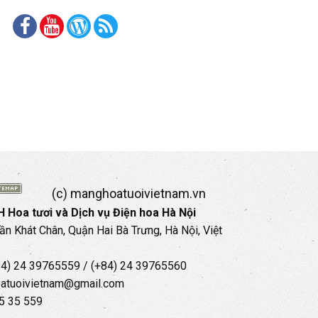
(c) manghoatuoivietnam.vn
 Hoa tươi và Dịch vụ Điện hoa Hà Nội
rần Khát Chân, Quận Hai Bà Trưng, Hà Nội, Việt
+84) 24 39765559 / (+84) 24 39765560
oatuoivietnam@gmail.com
35 35 559