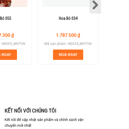
Bó 055
Hoa Bó 034
Ho
7.300
₫
1.787.500
₫
2.
: HB055_MHTVN
Mã sản phẩm: HB034_MHTVN
Mã sản ph
 NGAY
MUA NGAY
M
KẾT NỐI VỚI CHÚNG TÔI
Kết nối để cập nhật sản phẩm và chính sách vận
chuyển mới nhất