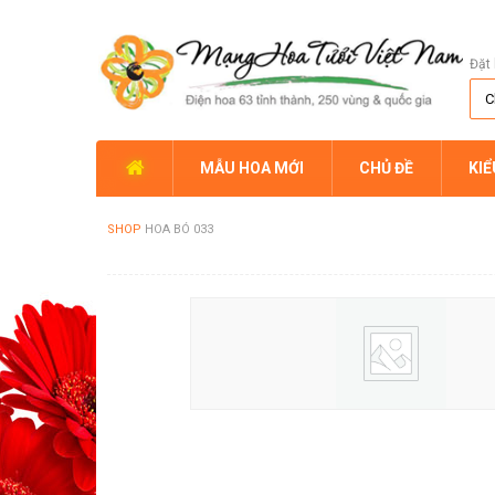
Đặt 
MẪU HOA MỚI
CHỦ ĐỀ
KI
SHOP
HOA BÓ 033