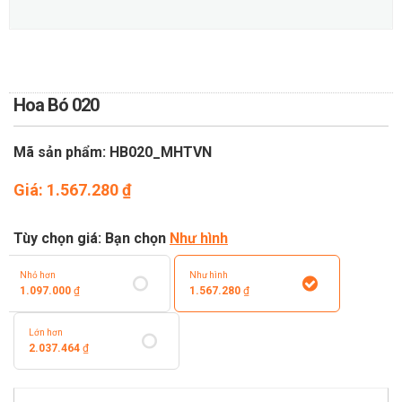
TOÁN
DỊCH VỤ ĐIỆN HOA TRỰC
TUYẾN TẠI HÀ NỘI
Hoa Bó 020
Mã sản phẩm: HB020_MHTVN
Giá:
1.567.280
₫
Tùy chọn giá: Bạn chọn
Như hình
Nhỏ hơn
Như hình
1.097.000
₫
1.567.280
₫
Lớn hơn
2.037.464
₫