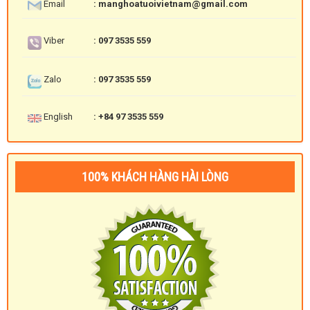
Email
: manghoatuoivietnam@gmail.com
Viber
: 097 3535 559
Zalo
: 097 3535 559
English
: +84 97 3535 559
100% KHÁCH HÀNG HÀI LÒNG