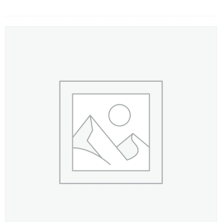
LOẠI HOA
MÀU SẮC
HOA CƯỚI
QUÀ TẶNG
QUÀ TẾT 2026
HƯỚNG DẪN MUA HÀNG
DỊCH VỤ GỬI ĐIỆN HOA VỀ
VIỆT NAM
PHƯƠNG THỨC THANH