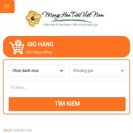
GIỎ HÀNG
GIỚI THIỆU
Giỏ hàng trống.
LIÊN HỆ
MẪU HOA MỚI
TÌM KIẾM
CHỦ ĐỀ
KIỂU DÁNG
SHOP
HOA BÓ 020