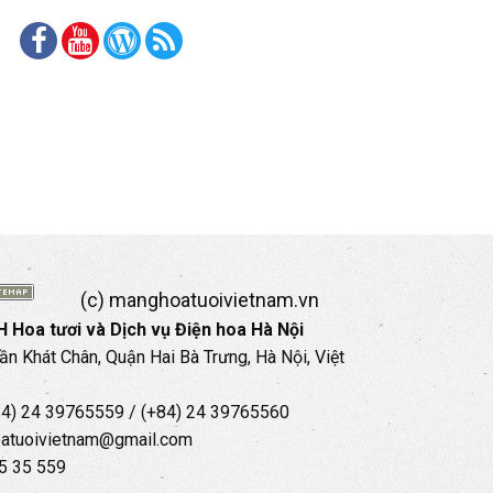
(c) manghoatuoivietnam.vn
 Hoa tươi và Dịch vụ Điện hoa Hà Nội
rần Khát Chân, Quận Hai Bà Trưng, Hà Nội, Việt
+84) 24 39765559 / (+84) 24 39765560
oatuoivietnam@gmail.com
35 35 559