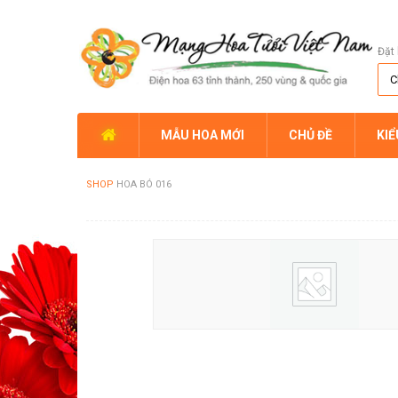
Đặt 
MẪU HOA MỚI
CHỦ ĐỀ
KI
SHOP
HOA BÓ 016