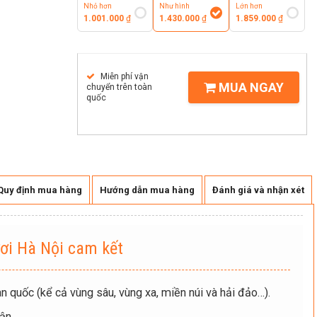
Nhỏ hơn
Như hình
Lớn hơn
1.001.000
₫
1.430.000
₫
1.859.000
₫
Miễn phí vận
MUA NGAY
chuyển trên toàn
quốc
Quy định mua hàng
Hướng dẫn mua hàng
Đánh giá và nhận xét
ơi Hà Nội cam kết
n quốc (kể cả vùng sâu, vùng xa, miền núi và hải đảo…).
ận.