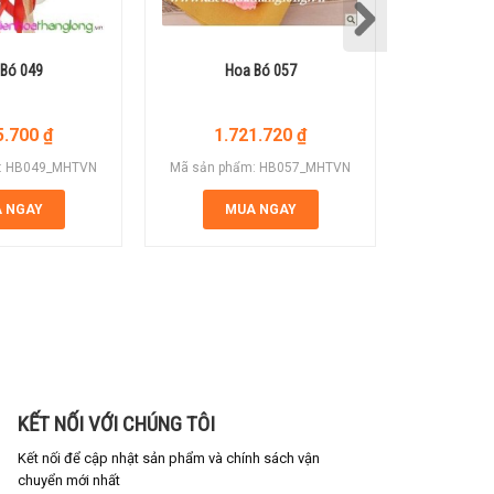
Bó 049
Hoa Bó 057
Ho
5.700
₫
1.721.720
₫
1.
: HB049_MHTVN
Mã sản phẩm: HB057_MHTVN
Mã sản ph
 NGAY
MUA NGAY
M
KẾT NỐI VỚI CHÚNG TÔI
Kết nối để cập nhật sản phẩm và chính sách vận
chuyển mới nhất