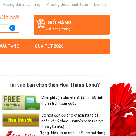
Hướng dẫn mua hàng
Phương thức thanh toán
Liên hệ
5 35 559
GIỎ HÀNG
Giỏ hàng trống.
QUÀ TẶNG
QUÀ TẾT 2026
Tại sao bạn chọn Điện Hoa Thăng Long?
Miễn phí vận chuyển tới tất cả 63 tỉnh
thành trên toàn quốc.
Có hóa đơn đỏ cho khách hàng cá
nhân và tổ chức (Chuyển phát tận nơi
theo yêu cầu)
Tặng thiếp chúc mừng nếu có nội dung