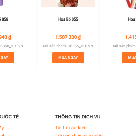
ó 058
Hoa Bó 055
Hoa 
.940
₫
1.587.300
₫
1.41
 HB058_MHTVN
Mã sản phẩm: HB055_MHTVN
Mã sản phẩm
NGAY
MUA NGAY
MUA
QUỐC TẾ
THÔNG TIN DỊCH VỤ
Mỹ
Tin tức sự kiện
Anh
Lời chúc hay và ý nghĩa