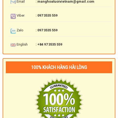
Email
: manghoatuoivietnam@gmail.com
Viber
: 097 3535 559
Zalo
: 097 3535 559
English
: +84 97 3535 559
100% KHÁCH HÀNG HÀI LÒNG