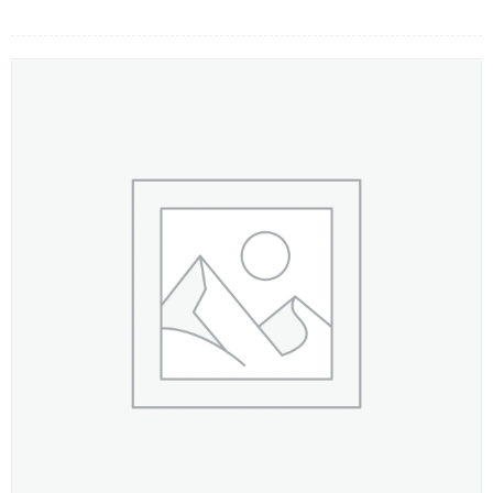
LOẠI HOA
MÀU SẮC
HOA CƯỚI
QUÀ TẶNG
QUÀ TẾT 2026
HƯỚNG DẪN MUA HÀNG
DỊCH VỤ GỬI ĐIỆN HOA VỀ
VIỆT NAM
PHƯƠNG THỨC THANH