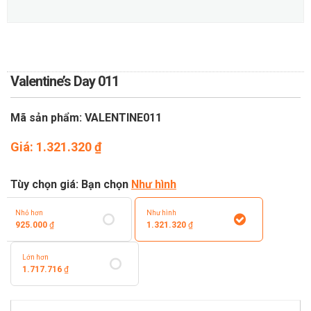
TOÁN
DỊCH VỤ ĐIỆN HOA TRỰC
TUYẾN TẠI HÀ NỘI
Valentine’s Day 011
Mã sản phẩm: VALENTINE011
Giá:
1.321.320
₫
Tùy chọn giá: Bạn chọn
Như hình
Nhỏ hơn
Như hình
925.000
₫
1.321.320
₫
Lớn hơn
1.717.716
₫