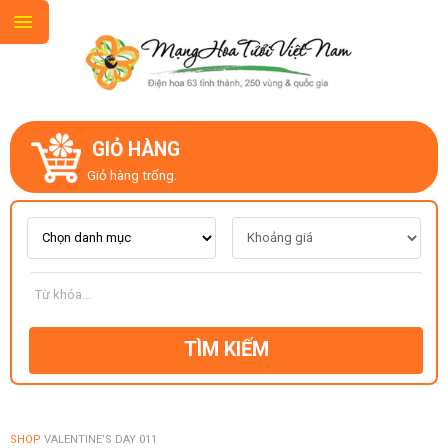
GIỎ HÀNG
GIỚI THIỆU
Giỏ hàng trống.
LIÊN HỆ
MẪU HOA MỚI
TÌM KIẾM
CHỦ ĐỀ
KIỂU DÁNG
SHOP
VALENTINE’S DAY 011