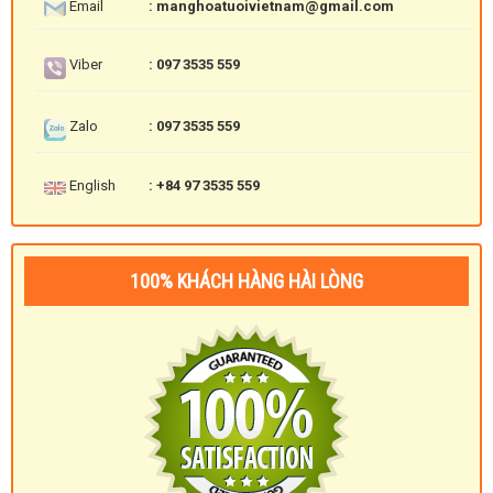
Email
: manghoatuoivietnam@gmail.com
Viber
: 097 3535 559
Zalo
: 097 3535 559
English
: +84 97 3535 559
100% KHÁCH HÀNG HÀI LÒNG