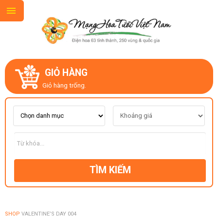
GIỎ HÀNG
GIỚI THIỆU
Giỏ hàng trống.
LIÊN HỆ
MẪU HOA MỚI
TÌM KIẾM
CHỦ ĐỀ
KIỂU DÁNG
SHOP
VALENTINE’S DAY 004