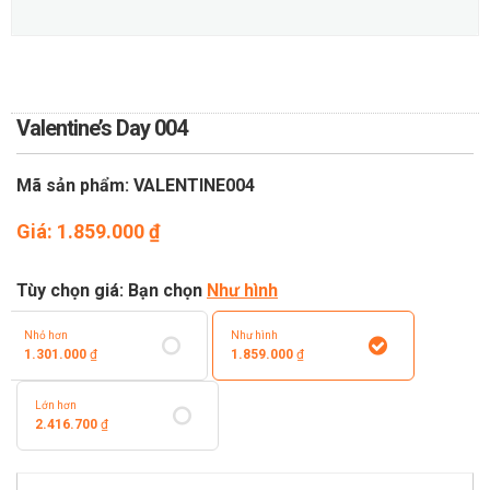
TOÁN
DỊCH VỤ ĐIỆN HOA TRỰC
TUYẾN TẠI HÀ NỘI
Valentine’s Day 004
Mã sản phẩm: VALENTINE004
Giá:
1.859.000
₫
Tùy chọn giá: Bạn chọn
Như hình
Nhỏ hơn
Như hình
1.301.000
₫
1.859.000
₫
Lớn hơn
2.416.700
₫