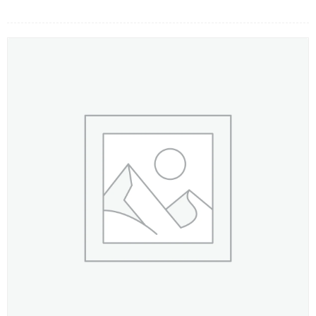
LOẠI HOA
MÀU SẮC
HOA CƯỚI
QUÀ TẶNG
QUÀ TẾT 2026
HƯỚNG DẪN MUA HÀNG
DỊCH VỤ GỬI ĐIỆN HOA VỀ
VIỆT NAM
PHƯƠNG THỨC THANH