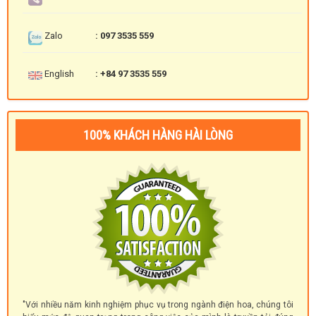
Zalo
: 097 3535 559
English
: +84 97 3535 559
100% KHÁCH HÀNG HÀI LÒNG
"Với nhiều năm kinh nghiệm phục vụ trong ngành điện hoa, chúng tôi