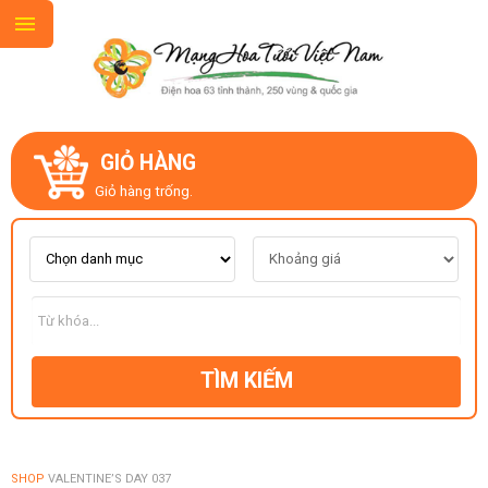
GIỎ HÀNG
GIỚI THIỆU
Giỏ hàng trống.
LIÊN HỆ
MẪU HOA MỚI
TÌM KIẾM
CHỦ ĐỀ
KIỂU DÁNG
SHOP
VALENTINE’S DAY 037