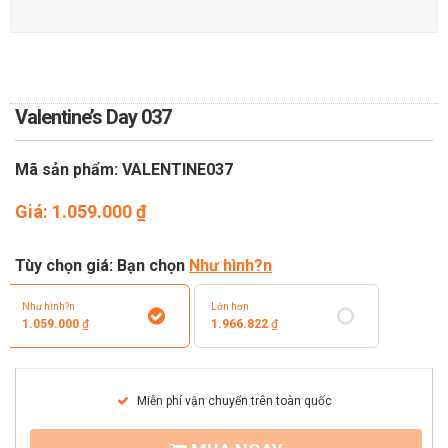
TOÁN
DỊCH VỤ ĐIỆN HOA TRỰC
TUYẾN TẠI HÀ NỘI
Valentine’s Day 037
Mã sản phẩm: VALENTINE037
Giá:
1.059.000
₫
Tùy chọn giá: Bạn chọn
Như hình?n
Như hình?n
Lớn hơn
1.059.000
₫
1.966.822
₫
Miễn phí vận chuyển trên toàn quốc