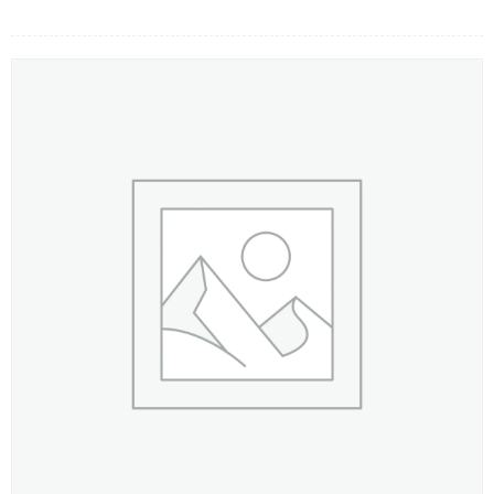
LOẠI HOA
MÀU SẮC
HOA CƯỚI
QUÀ TẶNG
QUÀ TẾT 2026
HƯỚNG DẪN MUA HÀNG
DỊCH VỤ GỬI ĐIỆN HOA VỀ
VIỆT NAM
PHƯƠNG THỨC THANH