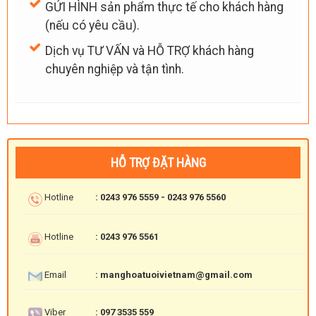
GỬI HÌNH sản phẩm thực tế cho khách hàng
(nếu có yêu cầu).
Dịch vụ TƯ VẤN và HỖ TRỢ khách hàng
chuyên nghiệp và tận tình.
HỖ TRỢ ĐẶT HÀNG
Hotline
: 0243 976 5559 - 0243 976 5560
Hotline
: 0243 976 5561
Email
: manghoatuoivietnam@gmail.com
Viber
: 097 3535 559