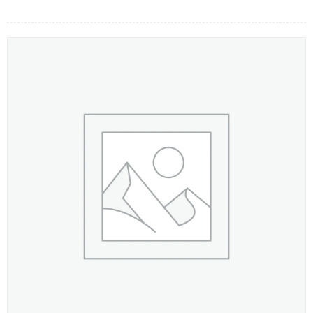
LOẠI HOA
MÀU SẮC
HOA CƯỚI
QUÀ TẶNG
QUÀ TẾT 2026
HƯỚNG DẪN MUA HÀNG
DỊCH VỤ GỬI ĐIỆN HOA VỀ
VIỆT NAM
PHƯƠNG THỨC THANH