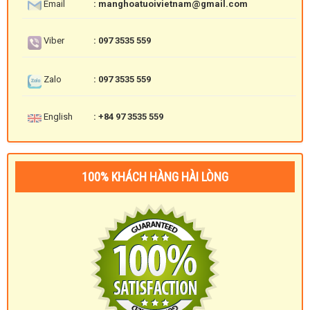
Email
: manghoatuoivietnam@gmail.com
Viber
: 097 3535 559
Zalo
: 097 3535 559
English
: +84 97 3535 559
100% KHÁCH HÀNG HÀI LÒNG