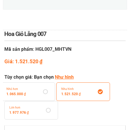
TOÁN
DỊCH VỤ ĐIỆN HOA TRỰC
TUYẾN TẠI HÀ NỘI
Hoa Giỏ Lẵng 007
Mã sản phẩm: HGL007_MHTVN
Giá:
1.521.520
₫
Tùy chọn giá: Bạn chọn
Như hình
Nhỏ hơn
Như hình
1.065.000
₫
1.521.520
₫
Lớn hơn
1.977.976
₫