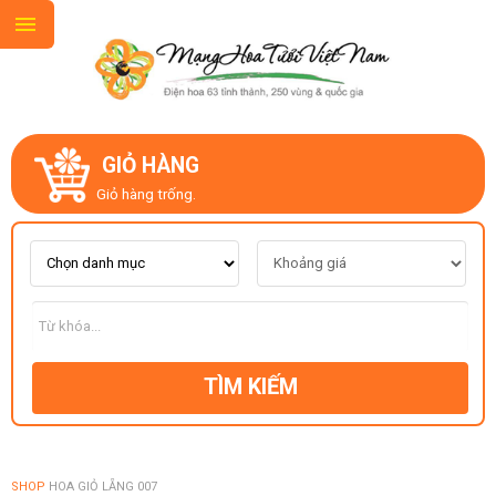
GIỎ HÀNG
GIỚI THIỆU
Giỏ hàng trống.
LIÊN HỆ
MẪU HOA MỚI
TÌM KIẾM
CHỦ ĐỀ
KIỂU DÁNG
SHOP
HOA GIỎ LẴNG 007