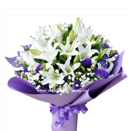
LOẠI HOA
MÀU SẮC
HOA CƯỚI
QUÀ TẶNG
QUÀ TẾT 2026
HƯỚNG DẪN MUA HÀNG
DỊCH VỤ GỬI ĐIỆN HOA VỀ
VIỆT NAM
PHƯƠNG THỨC THANH