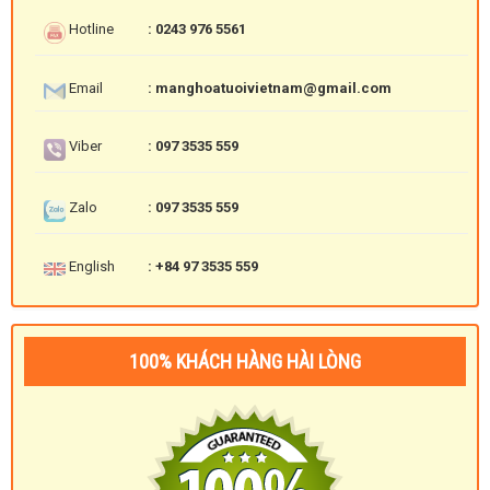
Hotline
: 0243 976 5561
Email
: manghoatuoivietnam@gmail.com
Viber
: 097 3535 559
Zalo
: 097 3535 559
English
: +84 97 3535 559
100% KHÁCH HÀNG HÀI LÒNG