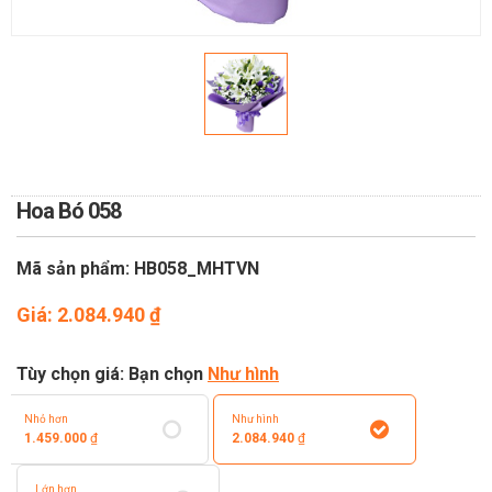
TOÁN
DỊCH VỤ ĐIỆN HOA TRỰC
TUYẾN TẠI HÀ NỘI
Hoa Bó 058
Mã sản phẩm: HB058_MHTVN
Giá:
2.084.940
₫
Tùy chọn giá: Bạn chọn
Như hình
Nhỏ hơn
Như hình
1.459.000
₫
2.084.940
₫
Lớn hơn