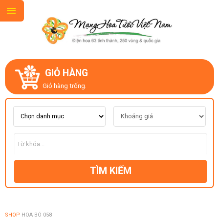
GIỎ HÀNG
GIỚI THIỆU
Giỏ hàng trống.
LIÊN HỆ
MẪU HOA MỚI
TÌM KIẾM
CHỦ ĐỀ
KIỂU DÁNG
SHOP
HOA BÓ 058