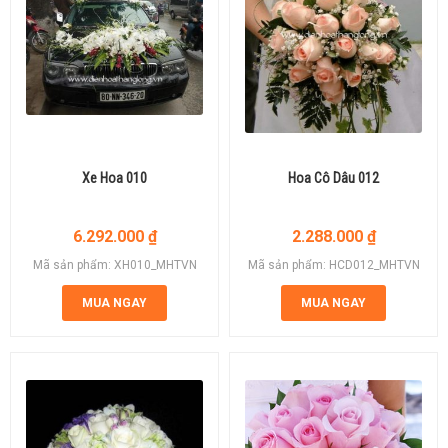
Xe Hoa 010
Hoa Cô Dâu 012
6.292.000
₫
2.288.000
₫
Mã sản phẩm: XH010_MHTVN
Mã sản phẩm: HCD012_MHTVN
MUA NGAY
MUA NGAY