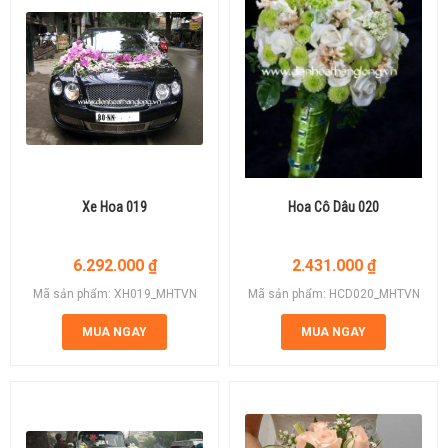
Xe Hoa 019
Hoa Cô Dâu 020
6.292.000
₫
2.431.000
₫
Mã sản phẩm: XH019_MHTVN
Mã sản phẩm: HCD020_MHTVN
MUA NGAY
MUA NGAY