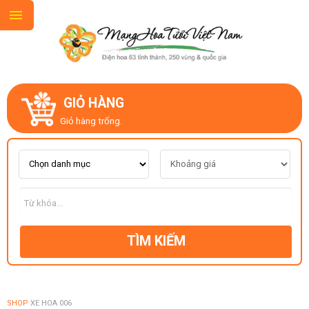
GIỎ HÀNG
GIỚI THIỆU
Giỏ hàng trống.
LIÊN HỆ
MẪU HOA MỚI
TÌM KIẾM
CHỦ ĐỀ
KIỂU DÁNG
SHOP
XE HOA 006