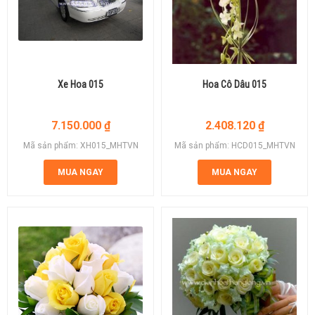
Xe Hoa 015
Hoa Cô Dâu 015
7.150.000
₫
2.408.120
₫
Mã sản phẩm: XH015_MHTVN
Mã sản phẩm: HCD015_MHTVN
MUA NGAY
MUA NGAY