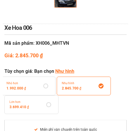
TOÁN
DỊCH VỤ ĐIỆN HOA TRỰC
TUYẾN TẠI HÀ NỘI
Xe Hoa 006
Mã sản phẩm: XH006_MHTVN
Giá:
2.845.700
₫
Tùy chọn giá: Bạn chọn
Như hình
Nhỏ hơn
Như hình
1.992.000
₫
2.845.700
₫
Lớn hơn
3.699.410
₫
Miễn phí vận chuyển trên toàn quốc