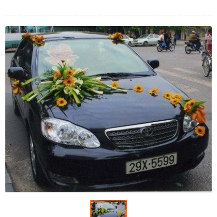
LOẠI HOA
MÀU SẮC
HOA CƯỚI
QUÀ TẶNG
QUÀ TẾT 2026
HƯỚNG DẪN MUA HÀNG
DỊCH VỤ GỬI ĐIỆN HOA VỀ
VIỆT NAM
PHƯƠNG THỨC THANH