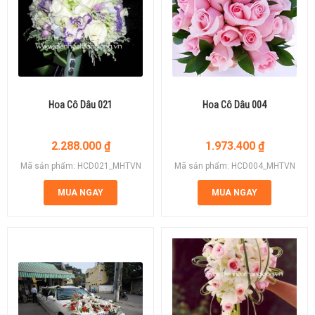
Hoa Cô Dâu 021
Hoa Cô Dâu 004
2.288.000
₫
1.973.400
₫
Mã sản phẩm: HCD021_MHTVN
Mã sản phẩm: HCD004_MHTVN
MUA NGAY
MUA NGAY