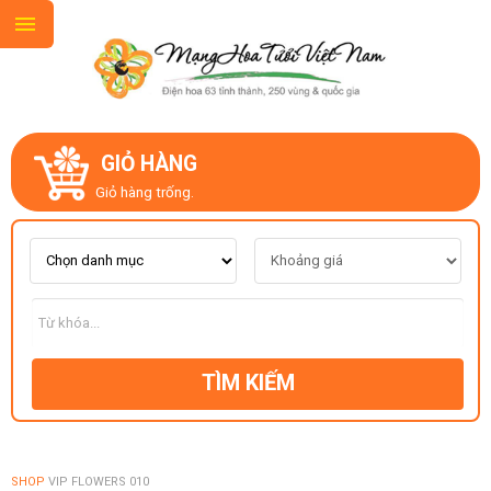
GIỎ HÀNG
GIỚI THIỆU
Giỏ hàng trống.
LIÊN HỆ
MẪU HOA MỚI
TÌM KIẾM
CHỦ ĐỀ
KIỂU DÁNG
SHOP
VIP FLOWERS 010