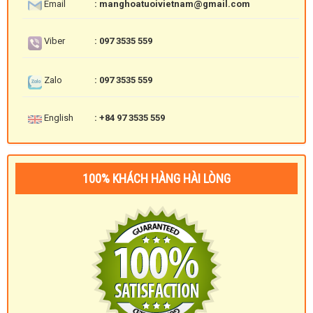
Email
: manghoatuoivietnam@gmail.com
Viber
: 097 3535 559
Zalo
: 097 3535 559
English
: +84 97 3535 559
100% KHÁCH HÀNG HÀI LÒNG