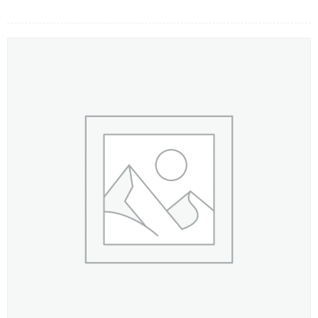
LOẠI HOA
MÀU SẮC
HOA CƯỚI
QUÀ TẶNG
QUÀ TẾT 2026
HƯỚNG DẪN MUA HÀNG
DỊCH VỤ GỬI ĐIỆN HOA VỀ
VIỆT NAM
PHƯƠNG THỨC THANH