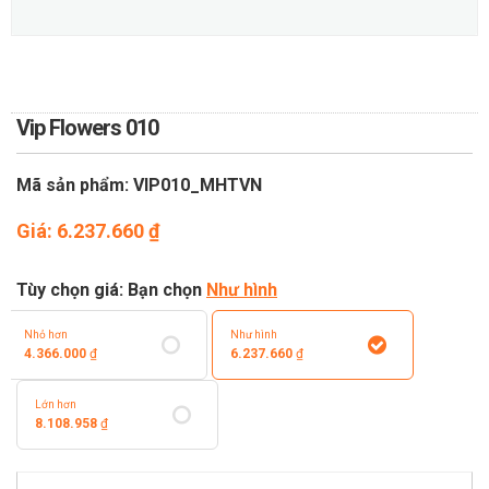
TOÁN
DỊCH VỤ ĐIỆN HOA TRỰC
TUYẾN TẠI HÀ NỘI
Vip Flowers 010
Mã sản phẩm: VIP010_MHTVN
Giá:
6.237.660
₫
Tùy chọn giá: Bạn chọn
Như hình
Nhỏ hơn
Như hình
4.366.000
₫
6.237.660
₫
Lớn hơn
8.108.958
₫