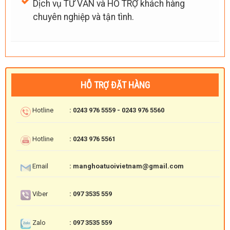
Dịch vụ TƯ VẤN và HỖ TRỢ khách hàng
chuyên nghiệp và tận tình.
HỖ TRỢ ĐẶT HÀNG
Hotline
: 0243 976 5559 - 0243 976 5560
Hotline
: 0243 976 5561
Email
: manghoatuoivietnam@gmail.com
Viber
: 097 3535 559
Zalo
: 097 3535 559