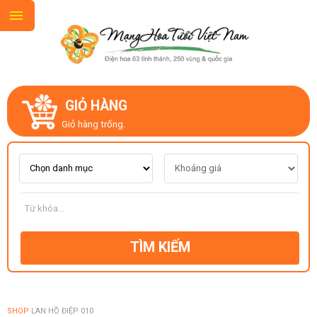
GIỎ HÀNG
GIỚI THIỆU
Giỏ hàng trống.
LIÊN HỆ
MẪU HOA MỚI
TÌM KIẾM
CHỦ ĐỀ
KIỂU DÁNG
SHOP
LAN HỒ ĐIỆP 010