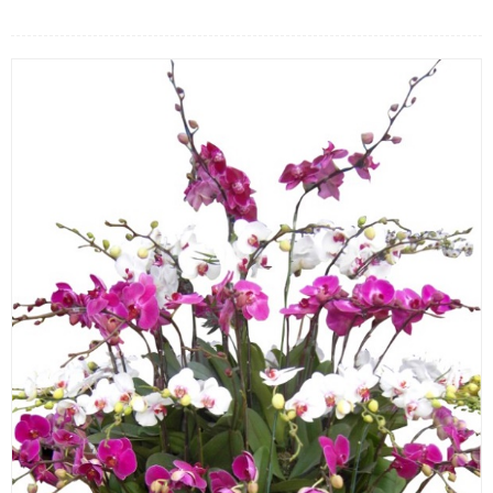
LOẠI HOA
MÀU SẮC
HOA CƯỚI
QUÀ TẶNG
QUÀ TẾT 2026
HƯỚNG DẪN MUA HÀNG
DỊCH VỤ GỬI ĐIỆN HOA VỀ
VIỆT NAM
PHƯƠNG THỨC THANH