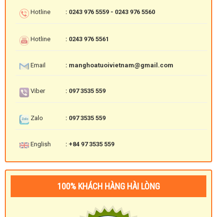
Hotline
: 0243 976 5559 - 0243 976 5560
Hotline
: 0243 976 5561
Email
: manghoatuoivietnam@gmail.com
Viber
: 097 3535 559
Zalo
: 097 3535 559
English
: +84 97 3535 559
100% KHÁCH HÀNG HÀI LÒNG