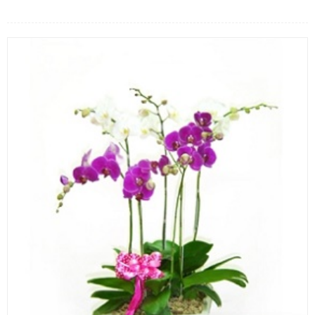
LOẠI HOA
MÀU SẮC
HOA CƯỚI
QUÀ TẶNG
QUÀ TẾT 2026
HƯỚNG DẪN MUA HÀNG
DỊCH VỤ GỬI ĐIỆN HOA VỀ
VIỆT NAM
PHƯƠNG THỨC THANH