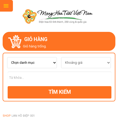
GIỎ HÀNG
GIỚI THIỆU
Giỏ hàng trống.
LIÊN HỆ
MẪU HOA MỚI
TÌM KIẾM
CHỦ ĐỀ
KIỂU DÁNG
SHOP
LAN HỒ ĐIỆP 001