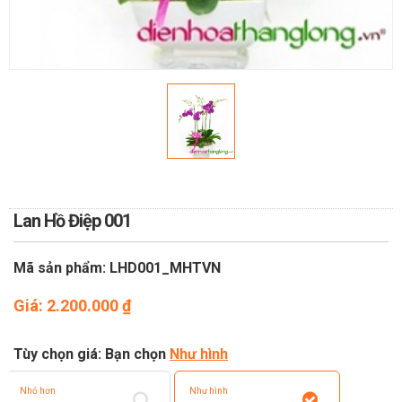
TOÁN
DỊCH VỤ ĐIỆN HOA TRỰC
TUYẾN TẠI HÀ NỘI
Lan Hồ Điệp 001
Mã sản phẩm: LHD001_MHTVN
Giá:
2.200.000
₫
Tùy chọn giá: Bạn chọn
Như hình
Nhỏ hơn
Như hình