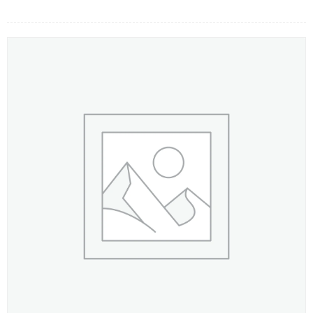
LOẠI HOA
MÀU SẮC
HOA CƯỚI
QUÀ TẶNG
QUÀ TẾT 2026
HƯỚNG DẪN MUA HÀNG
DỊCH VỤ GỬI ĐIỆN HOA VỀ
VIỆT NAM
PHƯƠNG THỨC THANH