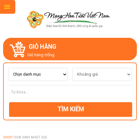
GIỎ HÀNG
GIỚI THIỆU
Giỏ hàng trống.
LIÊN HỆ
MẪU HOA MỚI
TÌM KIẾM
CHỦ ĐỀ
KIỂU DÁNG
SHOP
HOA SINH NHẬT 022