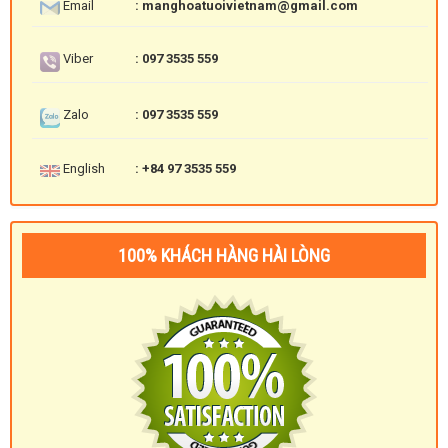
Email
: manghoatuoivietnam@gmail.com
Viber
: 097 3535 559
Zalo
: 097 3535 559
English
: +84 97 3535 559
100% KHÁCH HÀNG HÀI LÒNG