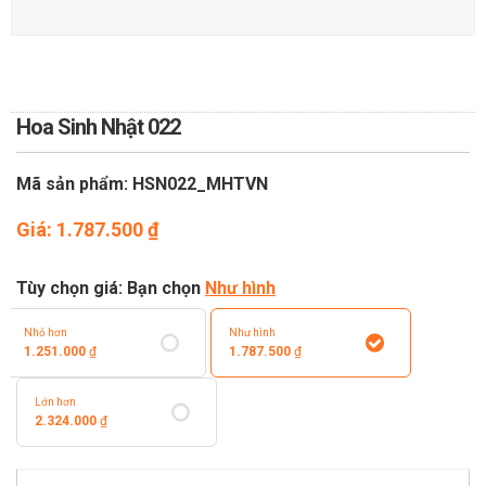
TOÁN
DỊCH VỤ ĐIỆN HOA TRỰC
TUYẾN TẠI HÀ NỘI
Hoa Sinh Nhật 022
Mã sản phẩm: HSN022_MHTVN
Giá:
1.787.500
₫
Tùy chọn giá: Bạn chọn
Như hình
Nhỏ hơn
Như hình
1.251.000
₫
1.787.500
₫
Lớn hơn
2.324.000
₫