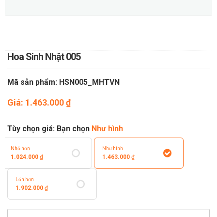
TOÁN
DỊCH VỤ ĐIỆN HOA TRỰC
TUYẾN TẠI HÀ NỘI
Hoa Sinh Nhật 005
Mã sản phẩm: HSN005_MHTVN
Giá:
1.463.000
₫
Tùy chọn giá: Bạn chọn
Như hình
Nhỏ hơn
Như hình
1.024.000
₫
1.463.000
₫
Lớn hơn
1.902.000
₫