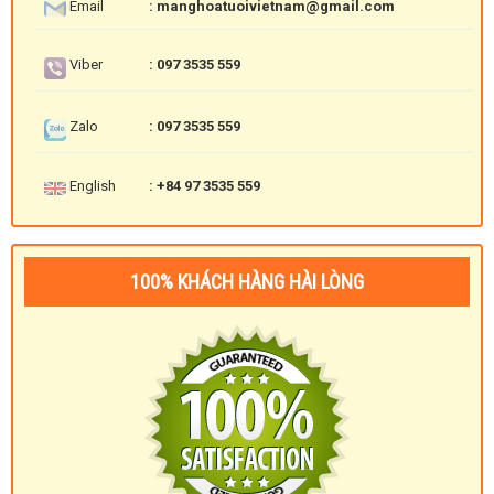
Email
: manghoatuoivietnam@gmail.com
Viber
: 097 3535 559
Zalo
: 097 3535 559
English
: +84 97 3535 559
100% KHÁCH HÀNG HÀI LÒNG