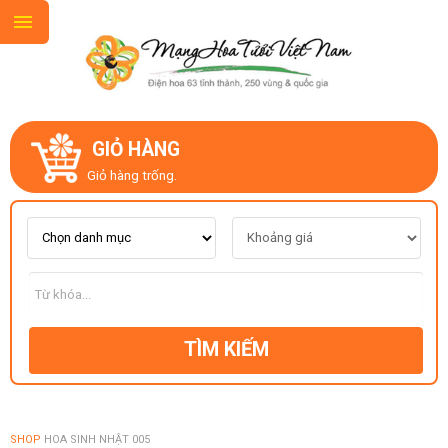
GIỎ HÀNG
GIỚI THIỆU
Giỏ hàng trống.
LIÊN HỆ
MẪU HOA MỚI
TÌM KIẾM
CHỦ ĐỀ
KIỂU DÁNG
SHOP
HOA SINH NHẬT 005