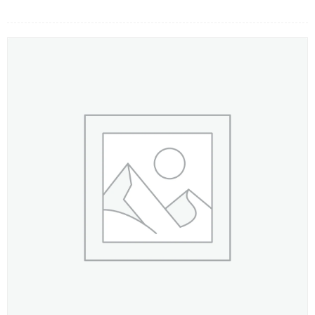
LOẠI HOA
MÀU SẮC
HOA CƯỚI
QUÀ TẶNG
QUÀ TẾT 2026
HƯỚNG DẪN MUA HÀNG
DỊCH VỤ GỬI ĐIỆN HOA VỀ
VIỆT NAM
PHƯƠNG THỨC THANH