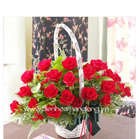
LOẠI HOA
MÀU SẮC
HOA CƯỚI
QUÀ TẶNG
QUÀ TẾT 2026
HƯỚNG DẪN MUA HÀNG
DỊCH VỤ GỬI ĐIỆN HOA VỀ
VIỆT NAM
PHƯƠNG THỨC THANH