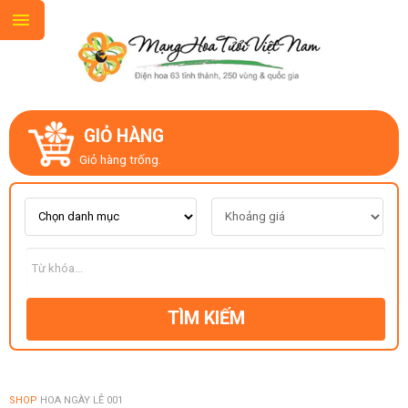
GIỎ HÀNG
GIỚI THIỆU
Giỏ hàng trống.
LIÊN HỆ
MẪU HOA MỚI
TÌM KIẾM
CHỦ ĐỀ
KIỂU DÁNG
SHOP
HOA NGÀY LỄ 001