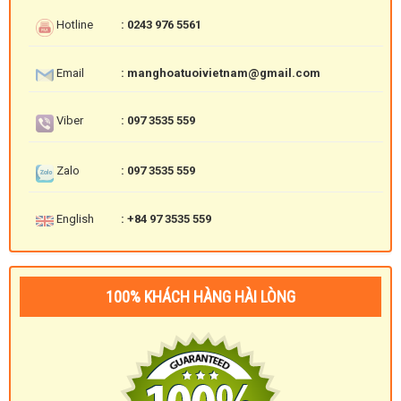
Hotline
: 0243 976 5561
Email
: manghoatuoivietnam@gmail.com
Viber
: 097 3535 559
Zalo
: 097 3535 559
English
: +84 97 3535 559
100% KHÁCH HÀNG HÀI LÒNG