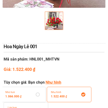
TOÁN
DỊCH VỤ ĐIỆN HOA TRỰC
TUYẾN TẠI HÀ NỘI
Hoa Ngày Lễ 001
Mã sản phẩm: HNL001_MHTVN
Giá:
1.522.400
₫
Tùy chọn giá: Bạn chọn
Như hình
Nhỏ hơn
Như hình
1.066.000
₫
1.522.400
₫
Lớn hơn