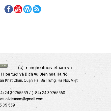
(c) manghoatuoivietnam.vn
 Hoa tươi và Dịch vụ Điện hoa Hà Nội
rần Khát Chân, Quận Hai Bà Trưng, Hà Nội, Việt
+84) 24 39765559 / (+84) 24 39765560
oatuoivietnam@gmail.com
35 35 559