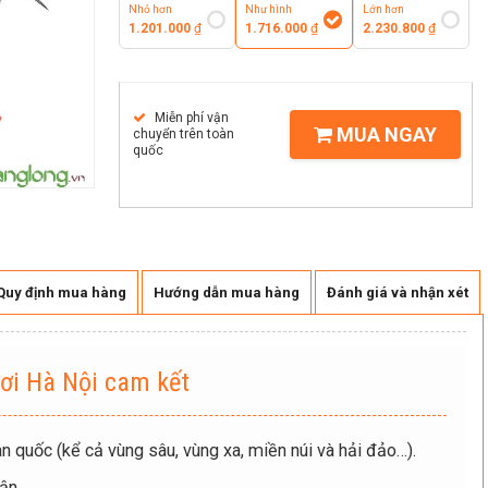
Nhỏ hơn
Như hình
Lớn hơn
1.201.000
₫
1.716.000
₫
2.230.800
₫
Miễn phí vận
MUA NGAY
chuyển trên toàn
quốc
Quy định mua hàng
Hướng dẫn mua hàng
Đánh giá và nhận xét
ơi Hà Nội cam kết
n quốc (kể cả vùng sâu, vùng xa, miền núi và hải đảo…).
ận.