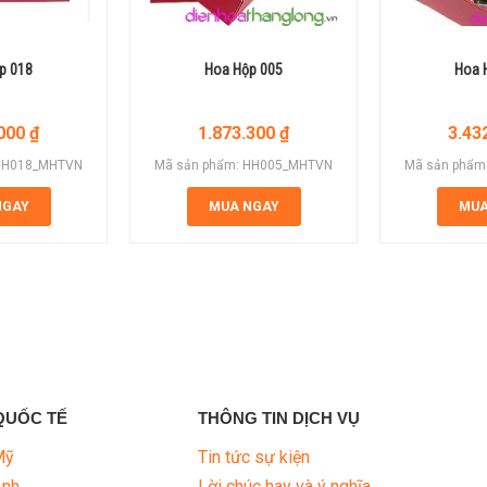
p 018
Hoa Hộp 005
Hoa 
.000
₫
1.873.300
₫
3.43
 HH018_MHTVN
Mã sản phẩm: HH005_MHTVN
Mã sản phẩm
NGAY
MUA NGAY
MUA
QUỐC TẾ
THÔNG TIN DỊCH VỤ
Mỹ
Tin tức sự kiện
Anh
Lời chúc hay và ý nghĩa