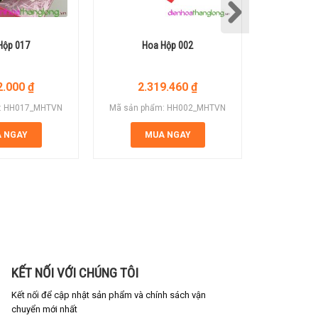
Hộp 017
Hoa Hộp 002
Ho
2.000
₫
2.319.460
₫
7.
: HH017_MHTVN
Mã sản phẩm: HH002_MHTVN
Mã sản ph
 NGAY
MUA NGAY
M
KẾT NỐI VỚI CHÚNG TÔI
Kết nối để cập nhật sản phẩm và chính sách vận
chuyển mới nhất