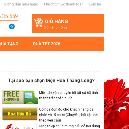
Hướng dẫn mua hàng
Phương thức thanh toán
Liên hệ
5 35 559
GIỎ HÀNG
Giỏ hàng trống.
QUÀ TẶNG
QUÀ TẾT 2026
Tại sao bạn chọn Điện Hoa Thăng Long?
Miễn phí vận chuyển tới tất cả 63 tỉnh
thành trên toàn quốc.
Có hóa đơn đỏ cho khách hàng cá
nhân và tổ chức (Chuyển phát tận nơi
theo yêu cầu)
Tặng thiếp chúc mừng nếu có nội dung