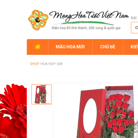
Đặt 
MẪU HOA MỚI
CHỦ ĐỀ
KI
SHOP
HOA HỘP 008