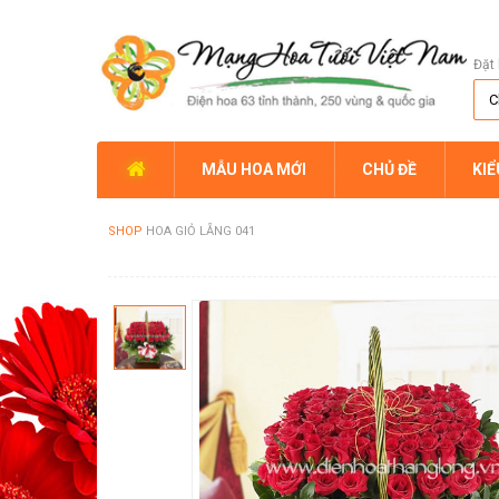
Đặt 
MẪU HOA MỚI
CHỦ ĐỀ
KI
SHOP
HOA GIỎ LẴNG 041