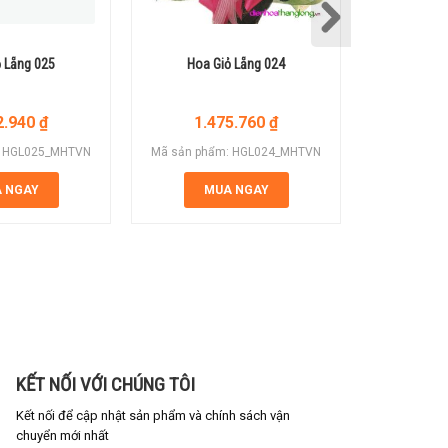
 Lẵng 025
Hoa Giỏ Lẵng 024
Hoa G
2.940
₫
1.475.760
₫
2.
: HGL025_MHTVN
Mã sản phẩm: HGL024_MHTVN
Mã sản ph
 NGAY
MUA NGAY
M
KẾT NỐI VỚI CHÚNG TÔI
Kết nối để cập nhật sản phẩm và chính sách vận
chuyển mới nhất