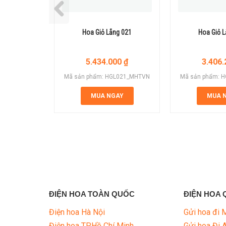
Hoa Giỏ Lẵng 021
Hoa Giỏ 
5.434.000
₫
3.406
Mã sản phẩm: HGL021_MHTVN
Mã sản phẩm: 
MUA NGAY
MUA 
ĐIỆN HOA TOÀN QUỐC
ĐIỆN HOA 
Điện hoa Hà Nội
Gửi hoa đi 
Điện hoa TP.Hồ Chí Minh
Gửi hoa Đi 