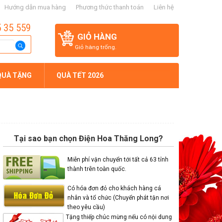
Hướng dẫn mua hàng
Phương thức thanh toán
Liên hệ
5 35 559
GIỎ HÀNG
Giỏ hàng trống.
QUÀ TẶNG
QUÀ TẾT 2026
Tại sao bạn chọn Điện Hoa Thăng Long?
Miễn phí vận chuyển tới tất cả 63 tỉnh
thành trên toàn quốc.
Có hóa đơn đỏ cho khách hàng cá
nhân và tổ chức (Chuyển phát tận nơi
theo yêu cầu)
Tặng thiếp chúc mừng nếu có nội dung