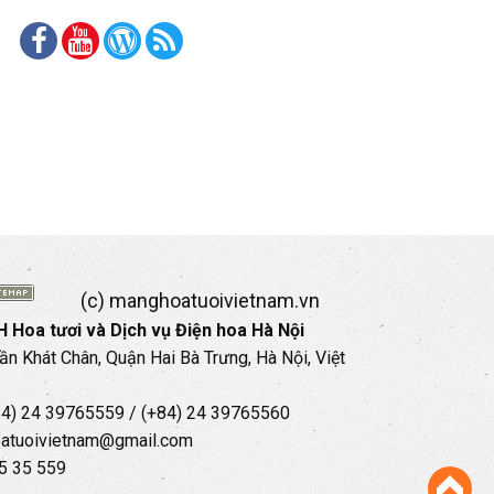
(c) manghoatuoivietnam.vn
 Hoa tươi và Dịch vụ Điện hoa Hà Nội
rần Khát Chân, Quận Hai Bà Trưng, Hà Nội, Việt
+84) 24 39765559 / (+84) 24 39765560
oatuoivietnam@gmail.com
35 35 559