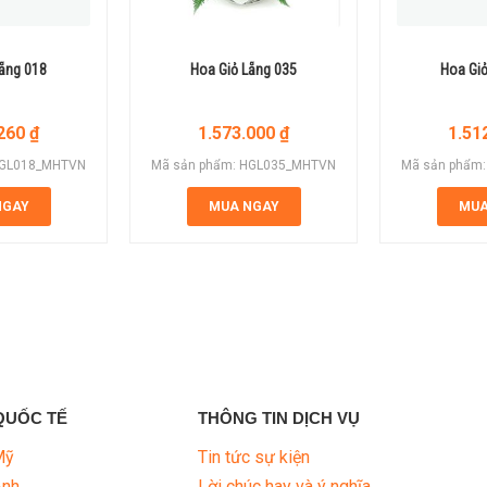
Lẵng 018
Hoa Giỏ Lẵng 035
Hoa Giỏ
.260
₫
1.573.000
₫
1.51
HGL018_MHTVN
Mã sản phẩm: HGL035_MHTVN
Mã sản phẩm
NGAY
MUA NGAY
MUA
QUỐC TẾ
THÔNG TIN DỊCH VỤ
Mỹ
Tin tức sự kiện
Anh
Lời chúc hay và ý nghĩa