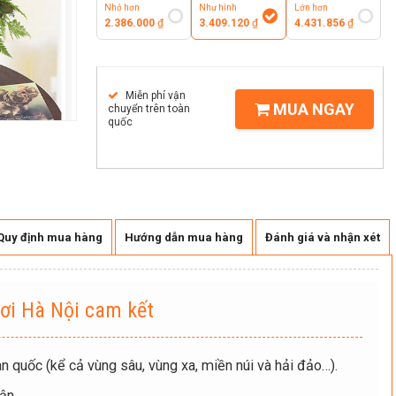
Nhỏ hơn
Như hình
Lớn hơn
2.386.000
₫
3.409.120
₫
4.431.856
₫
Miễn phí vận
MUA NGAY
chuyển trên toàn
quốc
Quy định mua hàng
Hướng dẫn mua hàng
Đánh giá và nhận xét
ơi Hà Nội cam kết
n quốc (kể cả vùng sâu, vùng xa, miền núi và hải đảo…).
ận.