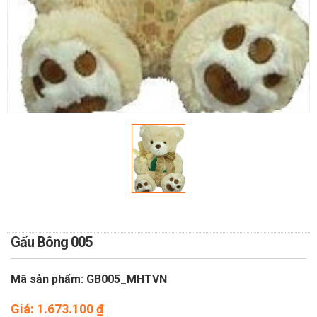
TOÁN
DỊCH VỤ ĐIỆN HOA TRỰC
TUYẾN TẠI HÀ NỘI
Gấu Bông 005
Mã sản phẩm: GB005_MHTVN
Giá:
1.673.100
₫