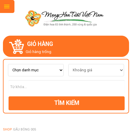
GIỎ HÀNG
GIỚI THIỆU
Giỏ hàng trống.
LIÊN HỆ
MẪU HOA MỚI
TÌM KIẾM
CHỦ ĐỀ
KIỂU DÁNG
SHOP
GẤU BÔNG 005