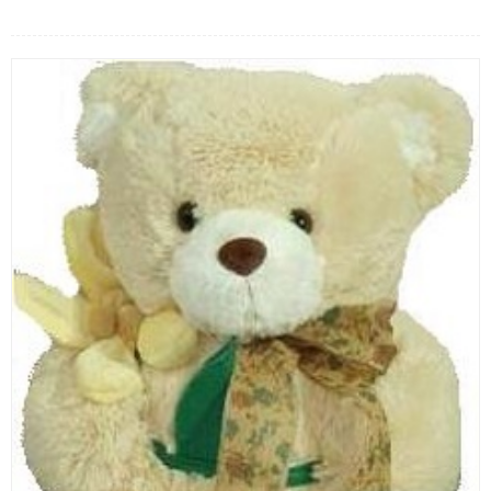
LOẠI HOA
MÀU SẮC
HOA CƯỚI
QUÀ TẶNG
QUÀ TẾT 2026
HƯỚNG DẪN MUA HÀNG
DỊCH VỤ GỬI ĐIỆN HOA VỀ
VIỆT NAM
PHƯƠNG THỨC THANH