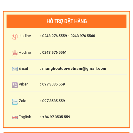
HỖ TRỢ ĐẶT HÀNG
Hotline
: 0243 976 5559 - 0243 976 5560
Hotline
: 0243 976 5561
Email
: manghoatuoivietnam@gmail.com
Viber
: 097 3535 559
Zalo
: 097 3535 559
English
: +84 97 3535 559