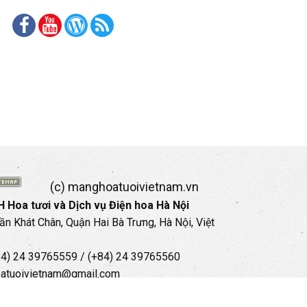
(c) manghoatuoivietnam.vn
 Hoa tươi và Dịch vụ Điện hoa Hà Nội
rần Khát Chân, Quận Hai Bà Trưng, Hà Nội, Việt
+84) 24 39765559 / (+84) 24 39765560
oatuoivietnam@gmail.com
35 35 559