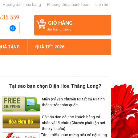
Hướng dẫn mua hàng
Phương thức thanh toán
Liên hệ
5 35 559
GIỎ HÀNG
Giỏ hàng trống.
QUÀ TẶNG
QUÀ TẾT 2026
Tại sao bạn chọn Điện Hoa Thăng Long?
Miễn phí vận chuyển tới tất cả 63 tỉnh
thành trên toàn quốc.
Có hóa đơn đỏ cho khách hàng cá
nhân và tổ chức (Chuyển phát tận nơi
theo yêu cầu)
Tặng thiếp chúc mừng nếu có nội dung