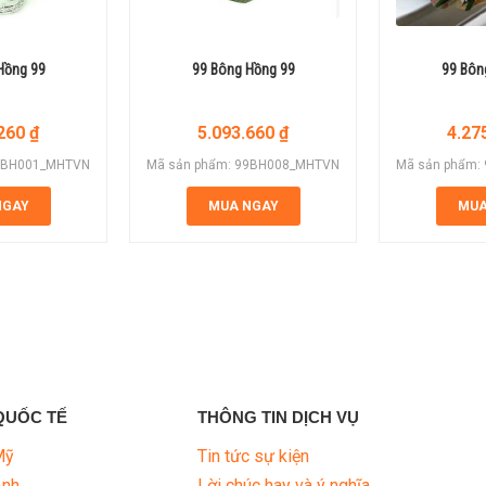
Hồng 99
99 Bông Hồng 99
99 Bôn
.260
₫
5.093.660
₫
4.27
99BH001_MHTVN
Mã sản phẩm: 99BH008_MHTVN
Mã sản phẩm:
NGAY
MUA NGAY
MUA
QUỐC TẾ
THÔNG TIN DỊCH VỤ
Mỹ
Tin tức sự kiện
Anh
Lời chúc hay và ý nghĩa