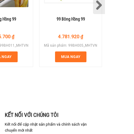
g Hồng 99
99 Bông Hồng 99
99 B
5.700
₫
4.781.920
₫
7.
 99BH011_MHTVN
Mã sản phẩm: 99BH005_MHTVN
Mã sản phẩ
 NGAY
MUA NGAY
M
KẾT NỐI VỚI CHÚNG TÔI
Kết nối để cập nhật sản phẩm và chính sách vận
chuyển mới nhất