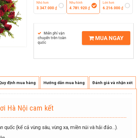
Nhỏ hơn
Như hình
Lớn hơn
3.347.000
₫
4.781.920
₫
6.216.000
₫
Miễn phí vận
MUA NGAY
chuyển trên toàn
quốc
Quy định mua hàng
Hướng dẫn mua hàng
Đánh giá và nhận xét
ơi Hà Nội cam kết
n quốc (kể cả vùng sâu, vùng xa, miền núi và hải đảo…).
ận.