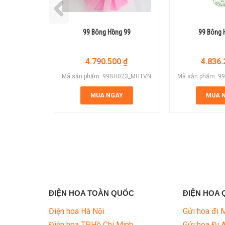
99 Bông Hồng 99
99 Bông 
4.790.500
₫
4.836
Mã sản phẩm: 99BH023_MHTVN
Mã sản phẩm: 
MUA NGAY
MUA 
ĐIỆN HOA TOÀN QUỐC
ĐIỆN HOA 
Điện hoa Hà Nội
Gửi hoa đi 
Điện hoa TP.Hồ Chí Minh
Gửi hoa Đi 