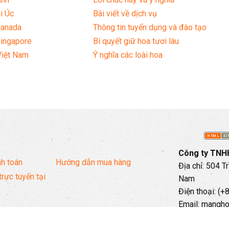
i Úc
Bài viết về dịch vụ
Canada
Thông tin tuyển dụng và đào tạo
Singapore
Bí quyết giữ hoa tươi lâu
Việt Nam
Ý nghĩa các loài hoa
Công ty TNHH
h toán
Hướng dẫn mua hàng
Địa chỉ: 504 T
trực tuyến tại
Nam
Điện thoại: (
Email: mangh
Hotline: 097 