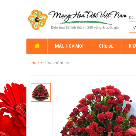
Đặt 
MẪU HOA MỚI
CHỦ ĐỀ
KI
SHOP
99 BÔNG HỒNG 99